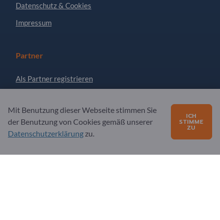
Datenschutz & Cookies
Impressum
Partner
Als Partner registrieren
Newsletter abonnieren
Mit Benutzung dieser Webseite stimmen Sie
ICH
der Benutzung von Cookies gemäß unserer
STIMME
ZU
Fragen?
Datenschutzerklärung
zu.
FAQ
Unser Serviceangebot
Über uns
Nachricht an Exportpages