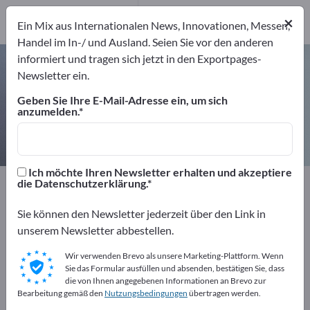
1
Hersteller
×
Ein Mix aus Internationalen News, Innovationen, Messen,
1
Handel im In-/ und Ausland. Seien Sie vor den anderen
informiert und tragen sich jetzt in den Exportpages-
Erdbebensensoren – Hersteller
Newsletter ein.
und Lieferanten finden
Geben Sie Ihre E-Mail-Adresse ein, um sich
anzumelden.
Anbieter
Hersteller
1
1
Ich möchte Ihren Newsletter erhalten und akzeptiere
Exportpages
Messtechnik & Optik
Sensortechnik
die Datenschutzerklärung.
Erdbebensensoren
Sie können den Newsletter jederzeit über den Link in
unserem Newsletter abbestellen.
Kostenlos inserieren auf
Exportpages!
Wir verwenden Brevo als unsere Marketing-Plattform. Wenn
Sie das Formular ausfüllen und absenden, bestätigen Sie, dass
Bedarfe – Angebote – Gebrauchtwaren –
die von Ihnen angegebenen Informationen an Brevo zur
Bearbeitung gemäß den
Nutzungsbedingungen
übertragen werden.
Geschäftskontakte>> hier starten